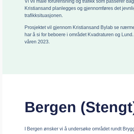
Vi vil måle forurensning og trafikk som passerer da
Kristiansand planlegges og gjennomføres det jevnl
trafikksituasjonen.
Prosjektet vil gjennom Kristiansand Bylab se nærmer
har å si for beboere i området Kvadraturen og Lund. 
våren 2023.
Bergen (Stengt
I Bergen ønsker vi å undersøke området rundt Brygg