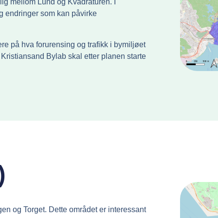
glig mellom Lund og Kvadraturen. I
ig endringer som kan påvirke
e på hva forurensing og trafikk i bymiljøet
Kristiansand Bylab skal etter planen starte
)
en og Torget. Dette området er interessant