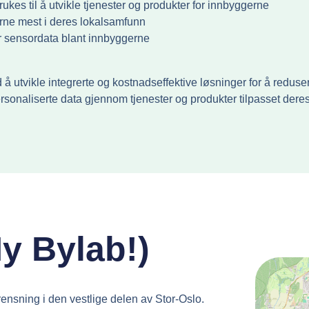
es til å utvikle tjenester og produkter for innbyggerne
ne mest i deres lokalsamfunn
r sensordata blant innbyggerne
tvikle integrerte og kostnadseffektive løsninger for å redusere
personaliserte data gjennom tjenester og produkter tilpasset dere
y Bylab!)
urensning i den vestlige delen av Stor-Oslo.