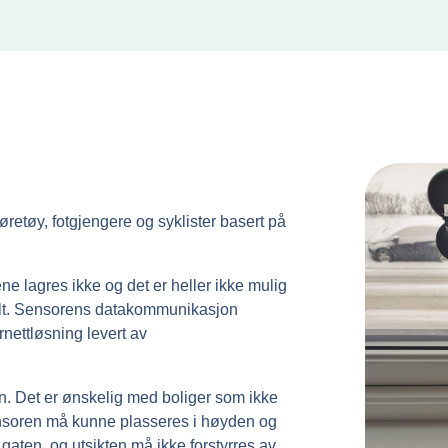
retøy, fotgjengere og syklister basert på
e lagres ikke og det er heller ikke mulig
skilt. Sensorens datakommunikasjon
ernettløsning levert av
in. Det er ønskelig med boliger som ikke
Sensoren må kunne plasseres i høyden og
gaten, og utsikten må ikke forstyrres av