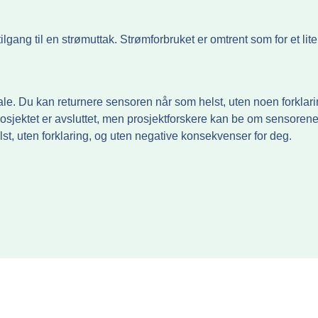
tilgang til en strømuttak. Strømforbruket er omtrent som for et l
le. Du kan returnere sensoren når som helst, uten noen forklari
sjektet er avsluttet, men prosjektforskere kan be om sensorene t
t, uten forklaring, og uten negative konsekvenser for deg.