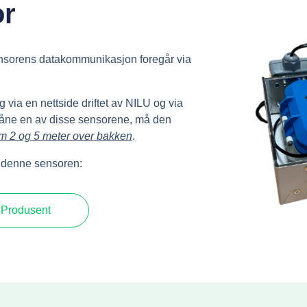
or
ensorens datakommunikasjon foregår via
 via en nettside driftet av NILU og via
 låne en av disse sensorene, må den
m 2 og 5 meter over bakken
.
r denne sensoren:
Produsent