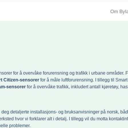
Om Byl
sensorer for å overvåke forurensning og trafikk i urbane område
t Citizen-sensorer
for å måle luftforurensning. I tillegg til Smar
am-sensorer
for å overvåke trafikk, inkludert antall kjøretøy, has
 deg detaljerte installasjons- og bruksanvisninger på norsk, både 
ksted hvor vi forklarer alt i detalj. I tillegg vil du motta kontakti
elle problemer.