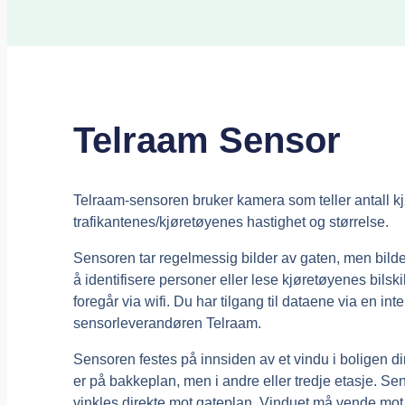
Telraam Sensor
Telraam-sensoren bruker kamera som teller antall kjø
trafikantenes/kjøretøyenes hastighet og størrelse.
Sensoren tar regelmessig bilder av gaten, men bilden
å identifisere personer eller lese kjøretøyenes bil
foregår via wifi. Du har tilgang til dataene via en int
sensorleverandøren Telraam.
Sensoren festes på innsiden av et vindu i boligen d
er på bakkeplan, men i andre eller tredje etasje. 
vinkles direkte mot gateplan. Vinduet må vende mot 